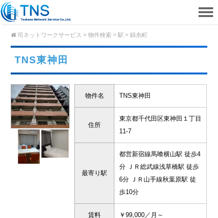
司ネットワークサービス
>
物件検索
>
駅
>
錦糸町
TNS東神田
物件名
TNS東神田
東京都千代田区東神田１丁目
住所
11-7
都営新宿線馬喰横山駅 徒歩4
分 ＪＲ総武線浅草橋駅 徒歩
最寄り駅
6分 ＪＲ山手線秋葉原駅 徒
歩10分
賃料
￥99,000／月～