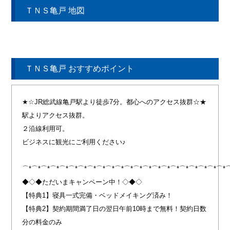
ＴＮＳ亀戸 地図
ＴＮＳ亀戸 おすすめポイント
★☆JR総武線亀戸駅より徒歩7分。都心へのアクセス抜群☆★
駅よりアクセス抜群。
２沿線利用可。
ビジネスに観光にご利用ください♪
⌒*⌒*⌒*⌒*⌒*⌒*⌒*⌒*⌒*⌒*⌒*⌒*⌒*⌒*⌒*⌒*⌒*⌒*⌒*⌒*⌒*⌒*
◆◇◆ただいまキャンペーン中！◇◆◇
【特典1】寝具一式完備・ベッドメイキング済み！
【特典2】契約期間満了日の翌日午前10時まで無料！契約日数
分の料金のみ