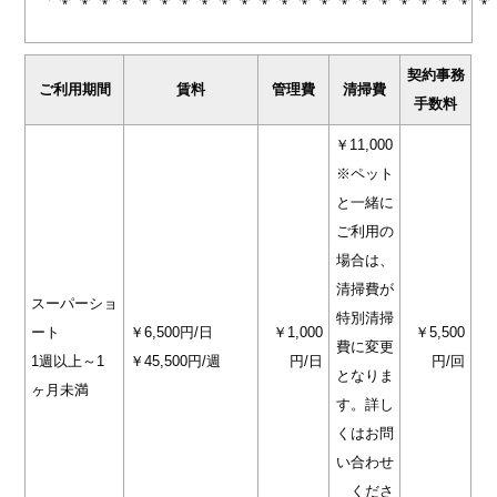
⌒*⌒*⌒*⌒*⌒*⌒*⌒*⌒*⌒*⌒*⌒*⌒*⌒*⌒*⌒*⌒*⌒*⌒*⌒*⌒*⌒*⌒*
契約事務
ご利用期間
賃料
管理費
清掃費
手数料
￥11,000
※ペット
と一緒に
ご利用の
場合は、
清掃費が
スーパーショ
特別清掃
ート
￥6,500円/日
￥1,000
￥5,500
費に変更
1週以上～1
￥45,500円/週
円/日
円/回
となりま
ヶ月未満
す。詳し
くはお問
い合わせ
くださ