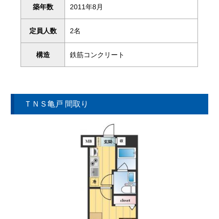
築年数
2011年8月
定員人数
2名
構造
鉄筋コンクリート
ＴＮＳ亀戸 間取り