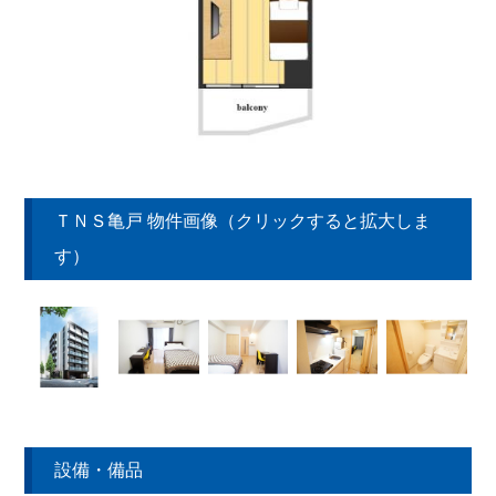
ＴＮＳ亀戸 物件画像（クリックすると拡大しま
す）
設備・備品