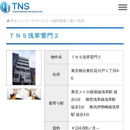
司ネットワークサービス
>
物件検索
>
駅
>
浅草
ＴＮＳ浅草雷門２
物件名
ＴＮＳ浅草雷門２
東京都台東区花川戸１丁目6-
住所
6
東京メトロ銀座線浅草駅 徒
歩1分 都営浅草線浅草駅
最寄り駅
徒歩1分 東武伊勢崎線浅草
駅 徒歩1分
賃料
￥114,000／月～