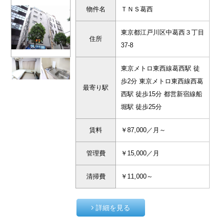
物件名
ＴＮＳ葛西
東京都江戸川区中葛西３丁目
住所
37-8
東京メトロ東西線葛西駅 徒
歩2分 東京メトロ東西線西葛
最寄り駅
西駅 徒歩15分 都営新宿線船
堀駅 徒歩25分
賃料
￥87,000／月～
管理費
￥15,000／月
清掃費
￥11,000～
詳細を見る