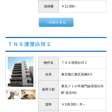
清掃費
￥11,000～
詳細を見る
ＴＮＳ清澄白河２
物件名
ＴＮＳ清澄白河２
住所
東京都江東区高橋9-3
東京メトロ半蔵門線清澄白河
最寄り駅
駅 徒歩4分
賃料
￥138,000／月～