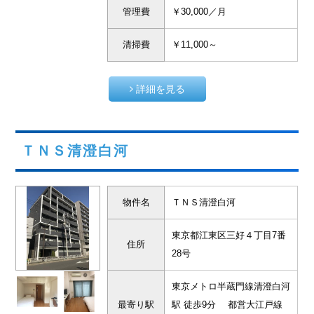
管理費
￥30,000／月
清掃費
￥11,000～
詳細を見る
ＴＮＳ清澄白河
物件名
ＴＮＳ清澄白河
東京都江東区三好４丁目7番
住所
28号
東京メトロ半蔵門線清澄白河
最寄り駅
駅 徒歩9分 都営大江戸線