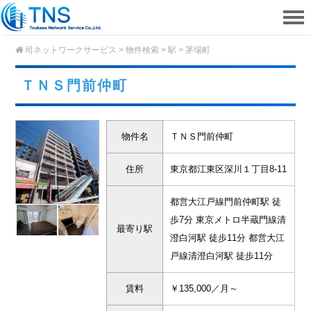
司ネットワークサービス
>
物件検索
>
駅
>
茅場町
ＴＮＳ門前仲町
物件名
ＴＮＳ門前仲町
住所
東京都江東区深川１丁目8-11
都営大江戸線門前仲町駅 徒
歩7分 東京メトロ半蔵門線清
最寄り駅
澄白河駅 徒歩11分 都営大江
戸線清澄白河駅 徒歩11分
賃料
￥135,000／月～