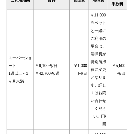
ご利用期間
賃料
管理費
清掃費
手数料
￥11,000
※ペット
と一緒に
ご利用の
場合は、
清掃費が
スーパーショ
特別清掃
ート
￥6,100円/日
￥1,000
￥5,500
費に変更
1週以上～1
￥42,700円/週
円/日
円/回
となりま
ヶ月未満
す。詳し
くはお問
い合わせ
くださ
い。円/
回