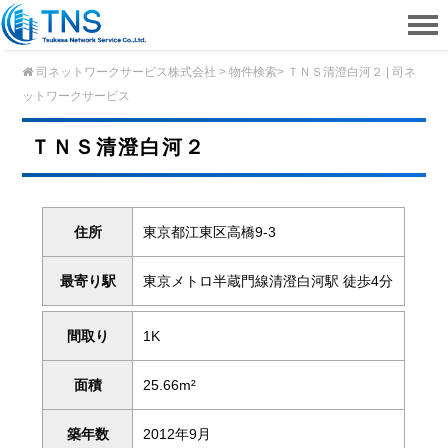
司ネットワークサービス株式会社
>
物件検索
>
ＴＮＳ清澄白河２ | 司ネ
ットワークサービス
ＴＮＳ清澄白河２
住所
東京都江東区高橋9-3
最寄り駅
東京メトロ半蔵門線清澄白河駅 徒歩4分
間取り
1K
面積
25.66m²
築年数
2012年9月