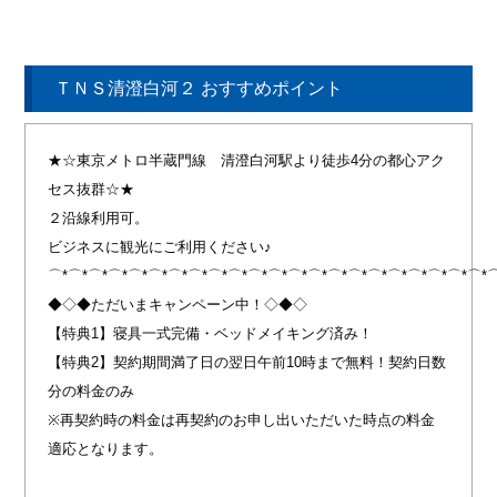
ＴＮＳ清澄白河２ おすすめポイント
★☆東京メトロ半蔵門線 清澄白河駅より徒歩4分の都心アク
セス抜群☆★
２沿線利用可。
ビジネスに観光にご利用ください♪
⌒*⌒*⌒*⌒*⌒*⌒*⌒*⌒*⌒*⌒*⌒*⌒*⌒*⌒*⌒*⌒*⌒*⌒*⌒*⌒*⌒*⌒*
◆◇◆ただいまキャンペーン中！◇◆◇
【特典1】寝具一式完備・ベッドメイキング済み！
【特典2】契約期間満了日の翌日午前10時まで無料！契約日数
分の料金のみ
※再契約時の料金は再契約のお申し出いただいた時点の料金
適応となります。