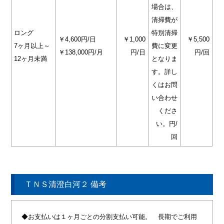
場合は、
清掃費が
ロング
特別清掃
￥4,600円/日
￥1,000
￥5,500
7ヶ月以上～
費に変更
￥138,000円/月
円/日
円/回
12ヶ月未満
となりま
す。詳し
くはお問
い合わせ
くださ
い。円/
回
ＴＮＳ清澄白河２ 備考
◆お支払いは１ヶ月ごとの分割支払い可能。 長期でご利用