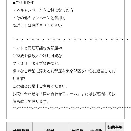
■ご利用条件
・本キャンペーンをご覧になった方
・その他キャンペーンと併用可
※詳しくはお問合せください
⌒*⌒*⌒*⌒*⌒*⌒*⌒*⌒*⌒*⌒*⌒*⌒*⌒*⌒*⌒*⌒*⌒*⌒*⌒*⌒*⌒*⌒*
ペットと同居可能なお部屋や、
ご家族や複数人ご利用可能な
ファミリータイプ物件など、
様々なご希望に添えるお部屋を東京23区を中心に運営してお
ります!
この機会に是非ご利用ください。
お問い合わせは「問い合わせフォーム」またはお電話にてお
待ち致しております。
⌒*⌒*⌒*⌒*⌒*⌒*⌒*⌒*⌒*⌒*⌒*⌒*⌒*⌒*⌒*⌒*⌒*⌒*⌒*⌒*⌒*⌒*
契約事務