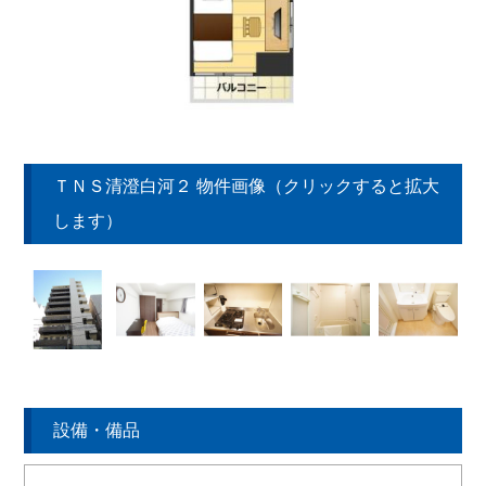
ＴＮＳ清澄白河２ 物件画像（クリックすると拡大
します）
設備・備品