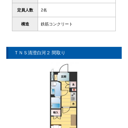
定員人数
2名
構造
鉄筋コンクリート
ＴＮＳ清澄白河２ 間取り