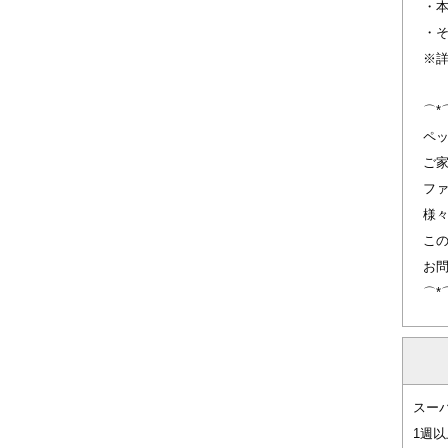
・
・
※
⌒*
ペ
ご
フ
様々
こ
お
⌒*
スー
1週