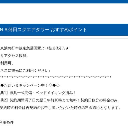
ＮＳ蒲田スクエアタワー おすすめポイント
☆京浜急行本線京急蒲田駅より徒歩3分☆★
よりアクセス抜群。
線利用可。
ジネスに観光にご利用ください♪
⌒*⌒*⌒*⌒*⌒*⌒*⌒*⌒*⌒*⌒*⌒*⌒*⌒*⌒*⌒*⌒*⌒*⌒*⌒*⌒*⌒*⌒*
◇◆ただいまキャンペーン中！◇◆◇
特典1】寝具一式完備・ベッドメイキング済み！
典2】契約期間満了日の翌日午前10時まで無料！契約日数分の料金のみ
再契約時の料金は再契約のお申し出いただいた時点の料金適応となります。
利用条件