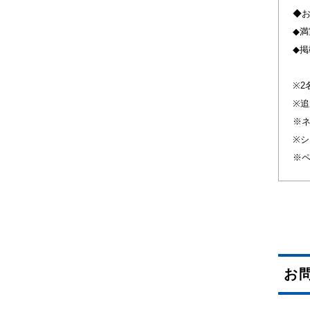
◆
◆
◆
※2
※追
※ネ
※
※
お