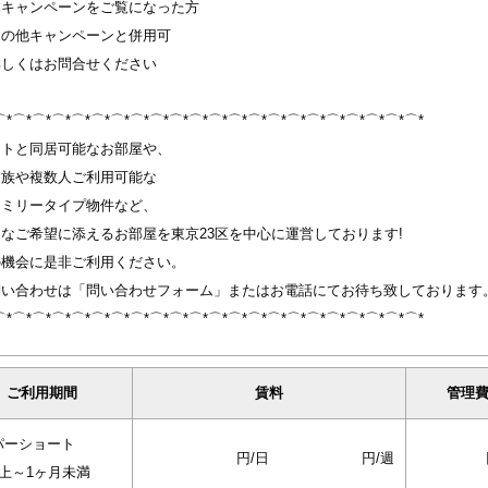
本キャンペーンをご覧になった方
その他キャンペーンと併用可
詳しくはお問合せください
⌒*⌒*⌒*⌒*⌒*⌒*⌒*⌒*⌒*⌒*⌒*⌒*⌒*⌒*⌒*⌒*⌒*⌒*⌒*⌒*⌒*⌒*
ットと同居可能なお部屋や、
家族や複数人ご利用可能な
ァミリータイプ物件など、
なご希望に添えるお部屋を東京23区を中心に運営しております!
の機会に是非ご利用ください。
問い合わせは「問い合わせフォーム」またはお電話にてお待ち致しております
⌒*⌒*⌒*⌒*⌒*⌒*⌒*⌒*⌒*⌒*⌒*⌒*⌒*⌒*⌒*⌒*⌒*⌒*⌒*⌒*⌒*⌒*
ご利用期間
賃料
管理
パーショート
円/日
円/週
以上～1ヶ月未満