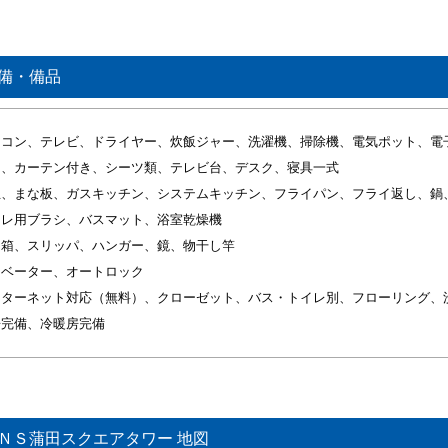
備・備品
アコン、テレビ、ドライヤー、炊飯ジャー、洗濯機、掃除機、電気ポット、電
ス、カーテン付き、シーツ類、テレビ台、デスク、寝具一式
玉、まな板、ガスキッチン、システムキッチン、フライパン、フライ返し、鍋
イレ用ブラシ、バスマット、浴室乾燥機
ミ箱、スリッパ、ハンガー、鏡、物干し竿
レベーター、オートロック
ンターネット対応（無料）、クローゼット、バス・トイレ別、フローリング、
房完備、冷暖房完備
ＮＳ蒲田スクエアタワー 地図