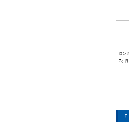
ロン
7ヶ月
Ｔ