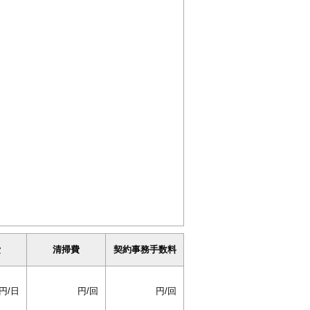
。
費
清掃費
契約事務手数料
円/日
円/回
円/回