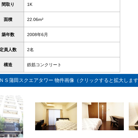
間取り
1K
面積
22.06m²
築年数
2008年6月
定員人数
2名
構造
鉄筋コンクリート
ＮＳ蒲田スクエアタワー 物件画像（クリックすると拡大しま