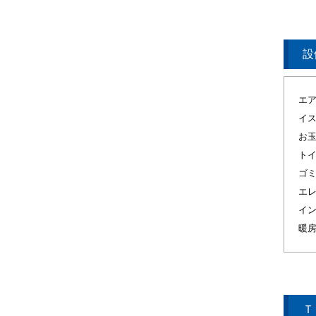
設
エ
イ
お
ト
ゴ
エ
イ
暖
Ｔ