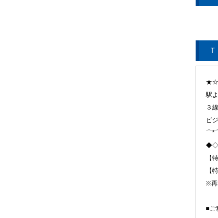
Ｔ
★
駅
３
ビ
⌒*
◆
【
【特
※
■ご