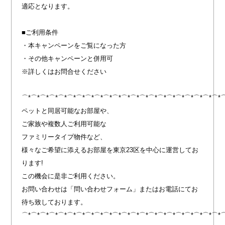
適応となります。
■ご利用条件
・本キャンペーンをご覧になった方
・その他キャンペーンと併用可
※詳しくはお問合せください
⌒*⌒*⌒*⌒*⌒*⌒*⌒*⌒*⌒*⌒*⌒*⌒*⌒*⌒*⌒*⌒*⌒*⌒*⌒*⌒*⌒*⌒*
ペットと同居可能なお部屋や、
ご家族や複数人ご利用可能な
ファミリータイプ物件など、
様々なご希望に添えるお部屋を東京23区を中心に運営してお
ります!
この機会に是非ご利用ください。
お問い合わせは「問い合わせフォーム」またはお電話にてお
待ち致しております。
⌒*⌒*⌒*⌒*⌒*⌒*⌒*⌒*⌒*⌒*⌒*⌒*⌒*⌒*⌒*⌒*⌒*⌒*⌒*⌒*⌒*⌒*