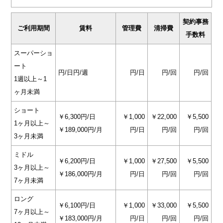
契約事務
ご利用期間
賃料
管理費
清掃費
手数料
スーパーショ
ート
円/日
円/週
円/日
円/回
円/回
1週以上～1
ヶ月未満
ショート
￥6,300円/日
￥1,000
￥22,000
￥5,500
1ヶ月以上～
￥189,000円/月
円/日
円/回
円/回
3ヶ月未満
ミドル
￥6,200円/日
￥1,000
￥27,500
￥5,500
3ヶ月以上～
￥186,000円/月
円/日
円/回
円/回
7ヶ月未満
ロング
￥6,100円/日
￥1,000
￥33,000
￥5,500
7ヶ月以上～
￥183,000円/月
円/日
円/回
円/回