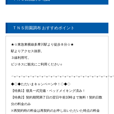
ＴＮＳ田園調布 おすすめポイント
★☆東急東横線多摩川駅より徒歩８分☆★
駅よりアクセス抜群。
３線利用可。
ビジネスに観光にご利用ください♪
⌒*⌒*⌒*⌒*⌒*⌒*⌒*⌒*⌒*⌒*⌒*⌒*⌒*⌒*⌒*⌒*⌒*⌒*⌒*⌒*⌒*⌒*
◆◇◆ただいまキャンペーン中！◇◆◇
【特典1】寝具一式完備・ベッドメイキング済み！
【特典2】契約期間満了日の翌日午前10時まで無料！契約日数
分の料金のみ
※再契約時の料金は再契約のお申し出いただいた時点の料金