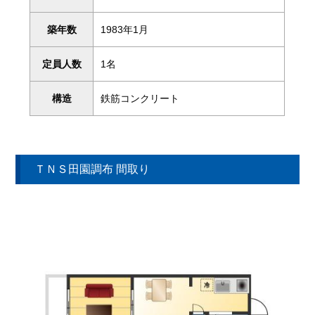
築年数
1983年1月
定員人数
1名
構造
鉄筋コンクリート
ＴＮＳ田園調布 間取り