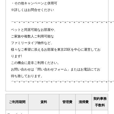
・その他キャンペーンと併用可
※詳しくはお問合せください
⌒*⌒*⌒*⌒*⌒*⌒*⌒*⌒*⌒*⌒*⌒*⌒*⌒*⌒*⌒*⌒*⌒*⌒*⌒*⌒*⌒*⌒*
ペットと同居可能なお部屋や、
ご家族や複数人ご利用可能な
ファミリータイプ物件など、
様々なご希望に添えるお部屋を東京23区を中心に運営してお
ります!
この機会に是非ご利用ください。
お問い合わせは「問い合わせフォーム」またはお電話にてお
待ち致しております。
⌒*⌒*⌒*⌒*⌒*⌒*⌒*⌒*⌒*⌒*⌒*⌒*⌒*⌒*⌒*⌒*⌒*⌒*⌒*⌒*⌒*⌒*
契約事務
ご利用期間
賃料
管理費
清掃費
手数料