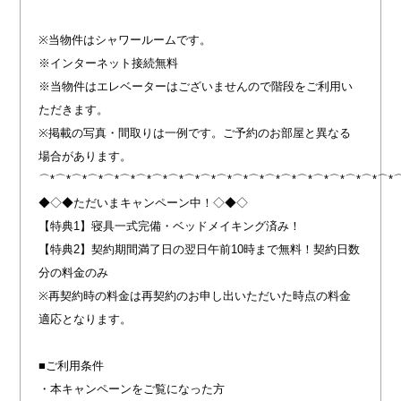
※当物件はシャワールームです。
※インターネット接続無料
※当物件はエレベーターはございませんので階段をご利用い
ただきます。
※掲載の写真・間取りは一例です。ご予約のお部屋と異なる
場合があります。
⌒*⌒*⌒*⌒*⌒*⌒*⌒*⌒*⌒*⌒*⌒*⌒*⌒*⌒*⌒*⌒*⌒*⌒*⌒*⌒*⌒*⌒*
◆◇◆ただいまキャンペーン中！◇◆◇
【特典1】寝具一式完備・ベッドメイキング済み！
【特典2】契約期間満了日の翌日午前10時まで無料！契約日数
分の料金のみ
※再契約時の料金は再契約のお申し出いただいた時点の料金
適応となります。
■ご利用条件
・本キャンペーンをご覧になった方